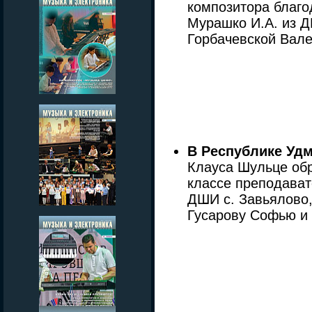
композитора благ
Мурашко И.А. из 
Горбачевской Вале
В Республике Уд
Клауса Шульце обр
классе преподават
ДШИ с. Завьялово,
Гусарову Софью и 