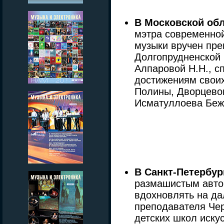
В Московской об
мэтра современно
музыки вручен пр
Долгопрудненской 
Алпаровой Н.Н., с
достижениям своих
Полины, Дворцевог
Исматуллоева Беж
В Санкт-Петербур
размашистым авто
вдохновлять на да
преподавателя Че
детских школ искус