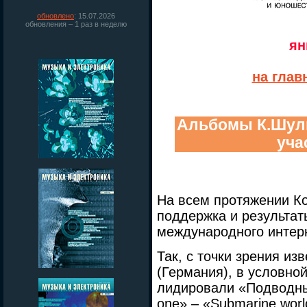
обновлено
: 15.07.2026
обновления – 1 раз в неделю
ян
на глав
Альбомы К.Шуль
уча
На всем протяжении Ко
поддержка и результат
международного интер
Так, с точки зрения из
(Германия), в условно
лидировали «Подводны
one» – «Submarine wor