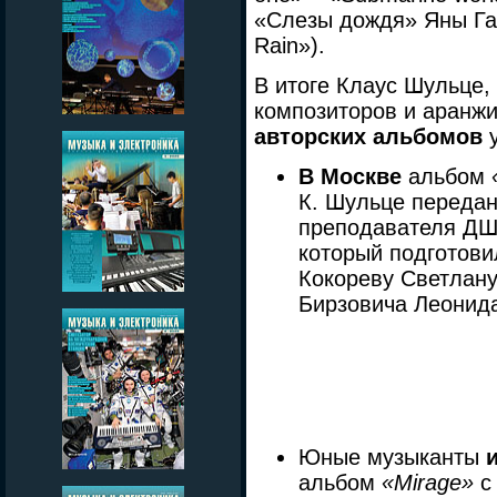
«Слезы дождя» Яны Гав
Rain»).
В итоге Клаус Шульце,
композиторов и аранж
авторских альбомов
у
В Москве
альбом
К. Шульце передан
преподавателя ДШ
который подготови
Кокореву Светлану
Бирзовича Леонид
Юные музыканты
альбом
«Mirage»
с