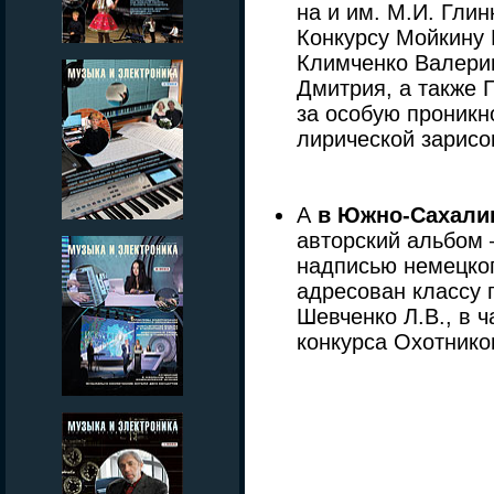
на и им. М.И. Глин
Конкурсу Мойкину 
Климченко Валери
Дмитрия, а также 
за особую проникн
лирической зарисо
А
в Южно-Сахали
авторский альбом
надписью немецког
адресован классу
Шевченко Л.В., в ч
конкурса Охотнико